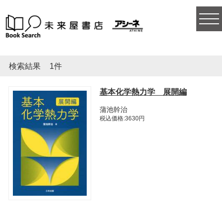
togg
navi
検索結果
1件
基本化学熱力学 展開編
蒲池幹治
税込価格:3630円