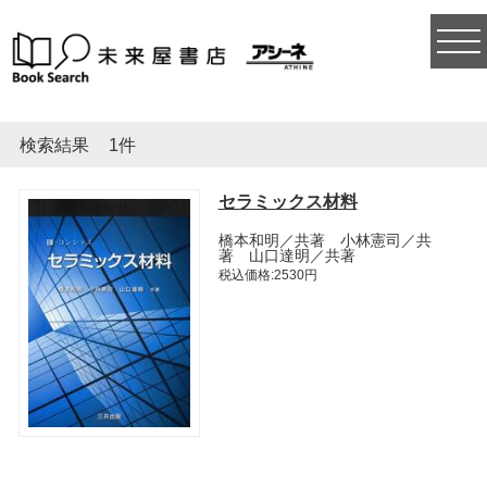
togg
navi
検索結果
1件
セラミックス材料
橋本和明／共著 小林憲司／共
著 山口達明／共著
税込価格:2530円