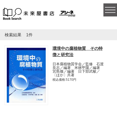
togg
navi
検索結果
1件
環境中の腐植物質 その特
徴と研究法
日本腐植物質学会／監修 石渡
良志／編著 米林甲陽／編著
宮島徹／編著 日下部武敏／
〔ほか〕共著
税込価格:5170円