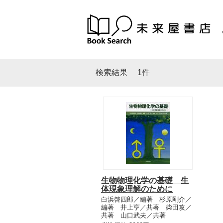
検索結果
1件
生物物理化学の基礎 生
体現象理解のために
白浜啓四郎／編著 杉原剛介／
編著 井上亨／共著 柴田攻／
共著 山口武夫／共著