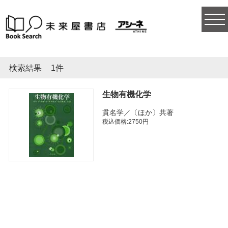
togg
navi
検索結果
1件
生物有機化学
貫名学／〔ほか〕共著
税込価格:2750円