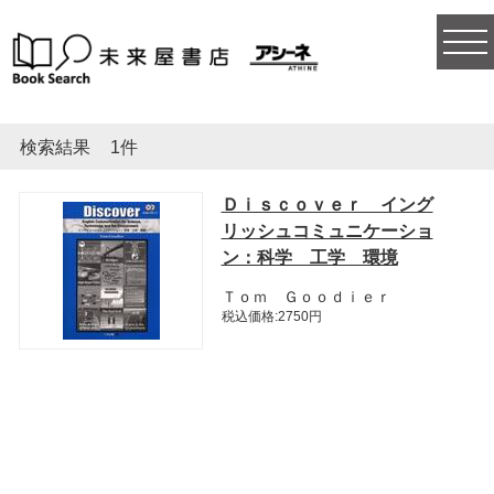
togg
navi
検索結果
1件
Ｄｉｓｃｏｖｅｒ イング
リッシュコミュニケーショ
ン：科学 工学 環境
Ｔｏｍ Ｇｏｏｄｉｅｒ
税込価格:2750円