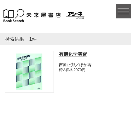
togg
navi
検索結果
1件
有機化学演習
吉原正邦／ほか著
税込価格:2970円