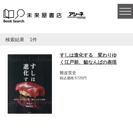
togg
navi
検索結果
1件
すしは進化する 変わりゆ
く江戸前、鮨なんばの表現
難波英史
税込価格:5720円