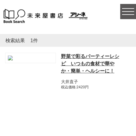
togg
navi
検索結果
1件
野菜で彩るパーティーレシ
ピ いつもの食材で華や
か・簡単・ヘルシーに！
大井直子
税込価格:2420円