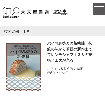
togg
navi
検索結果
1件
パイ包み焼きの新機軸 伝
統の味から革新の新作まで
フレンチシェフ１３人の技
術と工夫が光る
オフィスＳＮＯＷ／編著
税込価格:4400円