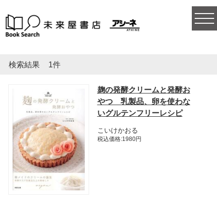
togg
navi
検索結果
1件
麹の発酵クリームと発酵お
やつ 乳製品、卵を使わな
いグルテンフリーレシピ
こいけかおる
税込価格:1980円