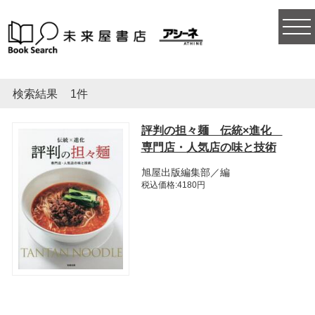
togg
navi
検索結果
1件
評判の担々麺 伝統×進化
専門店・人気店の味と技術
旭屋出版編集部／編
税込価格:4180円