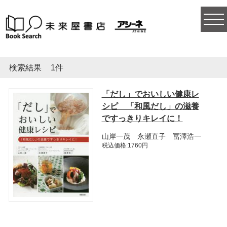
togg
navi
検索結果
1件
「だし」でおいしい健康レ
シピ 「和風だし」の滋養
ですっきりキレイに！
山岸一茂 永瀬直子 冨澤浩一
税込価格:1760円