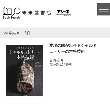
togg
navi
検索結果
1件
本場の味が出せるシャルキ
ュトリーの本格技術
吉田英明
税込価格:7480円