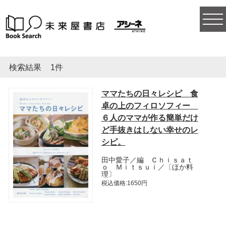
togg
navi
検索結果
1件
ママたちの日々レシピ 食
卓の上のフィロソフィー
６人のママが作る簡単だけ
ど手抜きはしない幸せのレ
シピ。
田中愛子／編 Ｃｈｉｓａｔ
ｏ Ｍｉｔｓｕｉ／〔ほか料
理〕
税込価格:1650円