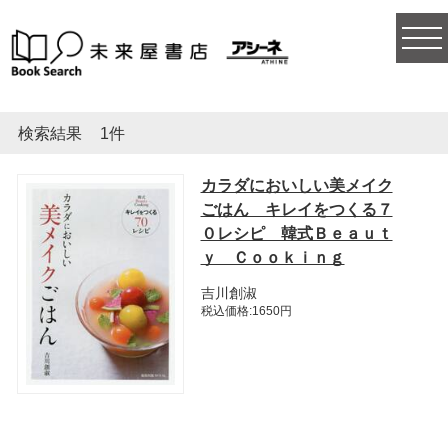
togg
navi
検索結果
1件
カラダにおいしい美メイク
ごはん キレイをつくる７
０レシピ 韓式Ｂｅａｕｔ
ｙ Ｃｏｏｋｉｎｇ
吉川創淑
税込価格:1650円