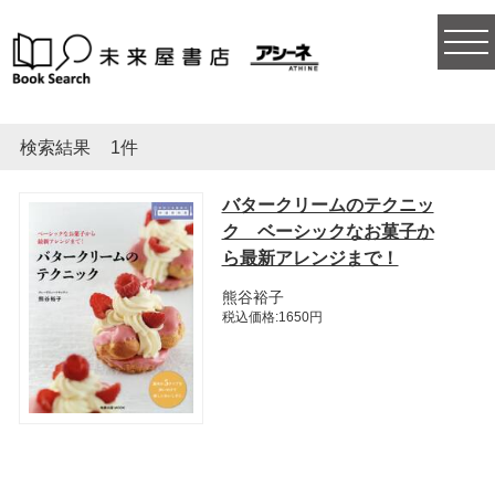
togg
navi
検索結果
1件
バタークリームのテクニッ
ク ベーシックなお菓子か
ら最新アレンジまで！
熊谷裕子
税込価格:1650円