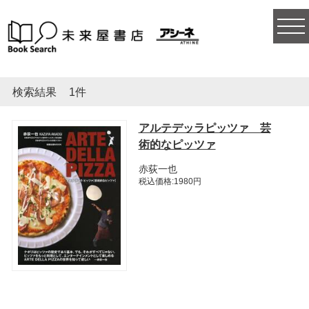
togg
navi
検索結果
1件
アルテデッラピッツァ 芸
術的なピッツァ
赤荻一也
税込価格:1980円