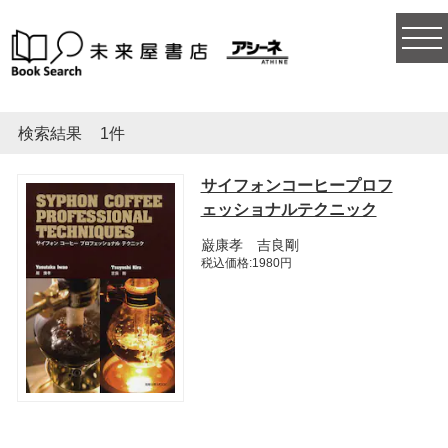
togg
navi
検索結果
1件
サイフォンコーヒープロフ
ェッショナルテクニック
巌康孝 吉良剛
税込価格:1980円