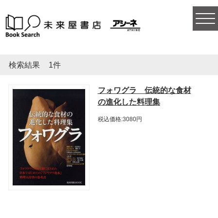
togg
navi
検索結果
1件
フォワグラ 伝統的な食材
の進化した料理集
税込価格:3080円