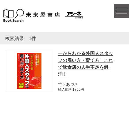
togg
navi
検索結果
1件
一からわかる外国人スタッ
フの雇い方・育て方 これ
で飲食店の人手不足を解
消！
竹下あづさ
税込価格:1760円