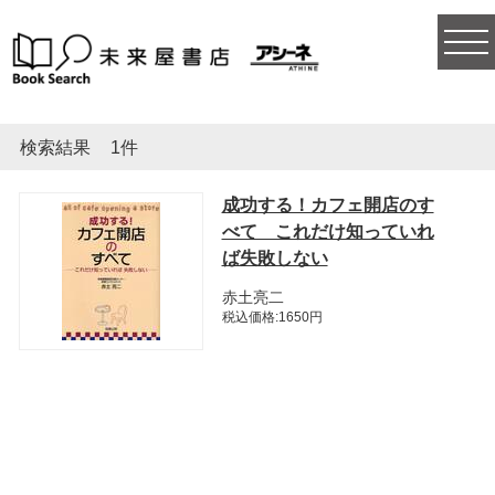
togg
navi
検索結果
1件
成功する！カフェ開店のす
べて これだけ知っていれ
ば失敗しない
赤土亮二
税込価格:1650円