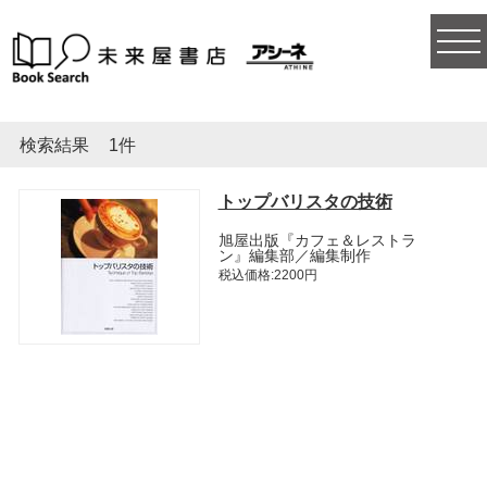
togg
navi
検索結果
1件
トップバリスタの技術
旭屋出版『カフェ＆レストラ
ン』編集部／編集制作
税込価格:2200円