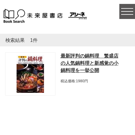
togg
navi
検索結果
1件
最新評判の鍋料理 繁盛店
の人気鍋料理と新感覚の小
鍋料理を一挙公開
税込価格:1980円