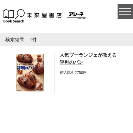
togg
navi
検索結果
1件
人気ブーランジェが教える
評判のパン
税込価格:2750円