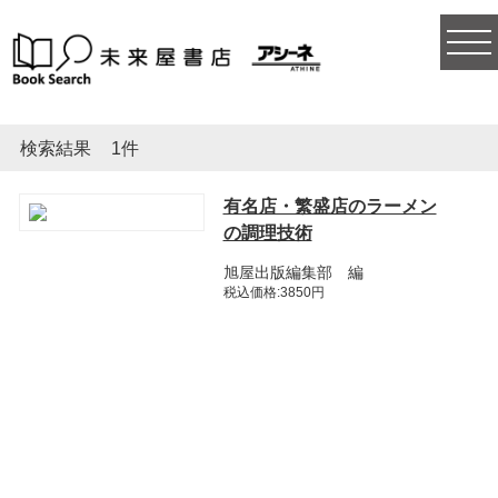
togg
navi
検索結果
1件
有名店・繁盛店のラーメン
の調理技術
旭屋出版編集部 編
税込価格:3850円