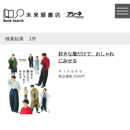
togg
navi
検索結果
1件
好きな服だけで、おしゃれ
にみせる
ｋｉｎｏｋｏ．
税込価格:1540円