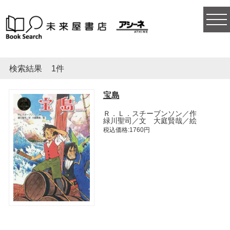
togg
navi
検索結果
1件
宝島
Ｒ．Ｌ．スチーブンソン／作
緑川聖司／文 大庭賢哉／絵
税込価格:1760円