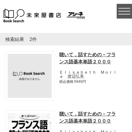
togg
navi
検索結果
2件
聴いて，話すための－フラ
ンス語基本単語２０００
Ｅｌｉｓａｂｅｔｈ Ｍｏｒｌ
ａ 渡辺弘美
税込価格:5940円
聴いて，話すための－フラ
ンス語基本単語２０００
Ｅｌｉｓａｂｅｔｈ Ｍｏｒｌ