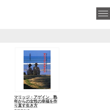
togg
navi
マリッジ・アゲイン 熟
年からの女性の幸福を作
り直す生き方