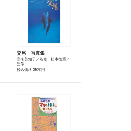
交尾 写真集
高柳美知子／監修 松本徳重／
監修
税込価格:3520円