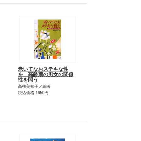
老いてなおステキな性
を 高齢期の男女の関係
性を問う
高柳美知子／編著
税込価格:1650円