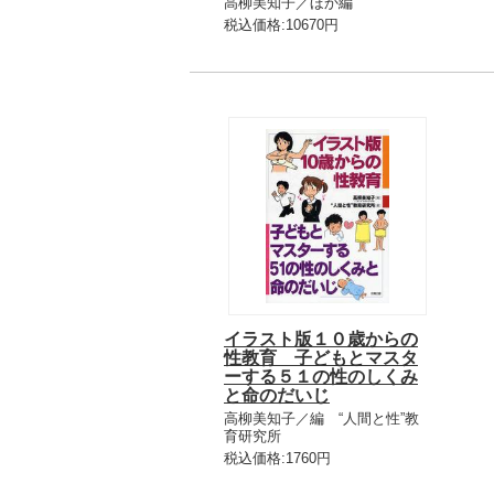
高柳美知子／ほか編
税込価格:10670円
イラスト版１０歳からの
性教育 子どもとマスタ
ーする５１の性のしくみ
と命のだいじ
高柳美知子／編 “人間と性”教
育研究所
税込価格:1760円