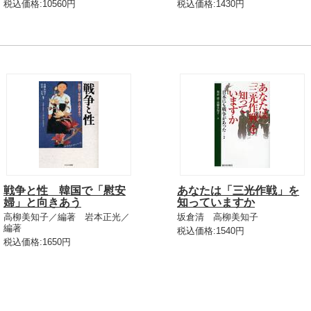
税込価格:10560円
税込価格:1430円
戦争と性 韓国で「慰安
あなたは「三光作戦」を
婦」と向きあう
知っていますか
高柳美知子／編著 岩本正光／
坂倉清 高柳美知子
編著
税込価格:1540円
税込価格:1650円