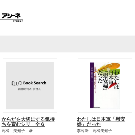
からだを大切にする気持
わたしは日本軍「慰安
ちを育むシリ 全６
婦」だった
高柳 美知子 著
李容洙 高柳美知子