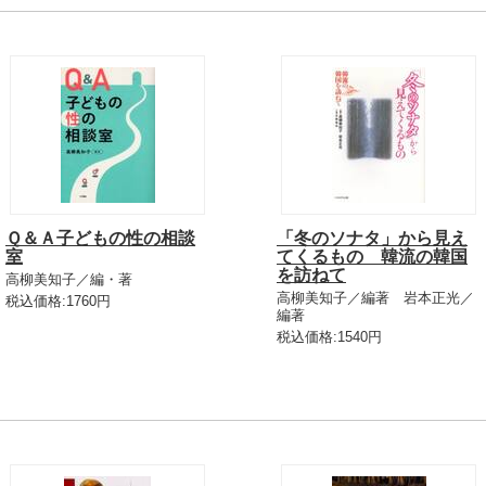
Ｑ＆Ａ子どもの性の相談
「冬のソナタ」から見え
室
てくるもの 韓流の韓国
を訪ねて
高柳美知子／編・著
高柳美知子／編著 岩本正光／
税込価格:1760円
編著
税込価格:1540円