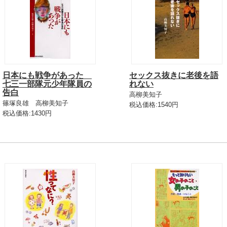
日本にも戦争があった
セックス抜きに老後を語
七三一部隊元少年隊員の
れない
告白
高柳美知子
篠塚良雄 高柳美知子
税込価格:1540円
税込価格:1430円