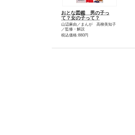
おとな図鑑 男の子っ
て？女の子って？
山辺麻由／まんが 高柳美知子
／監修・解説
税込価格:880円