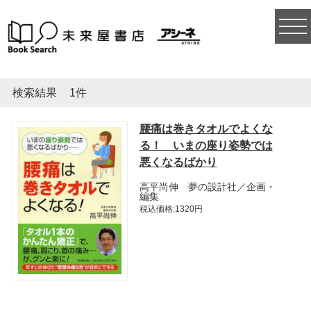
togg
navi
検索結果
1件
腰痛は巻きタオルでよくな
る！ いまの座り姿勢では
悪くなるばかり
高平尚伸 夢の設計社／企画・
編集
税込価格:1320円