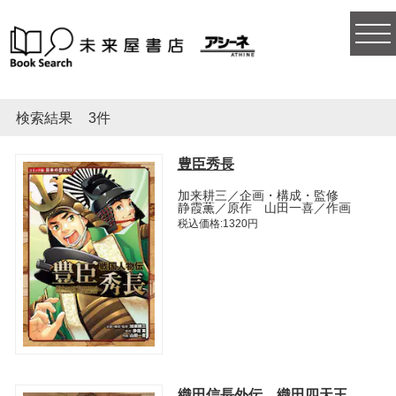
togg
navi
検索結果
3件
豊臣秀長
加来耕三／企画・構成・監修
静霞薫／原作 山田一喜／作画
税込価格:1320円
織田信長外伝 織田四天王