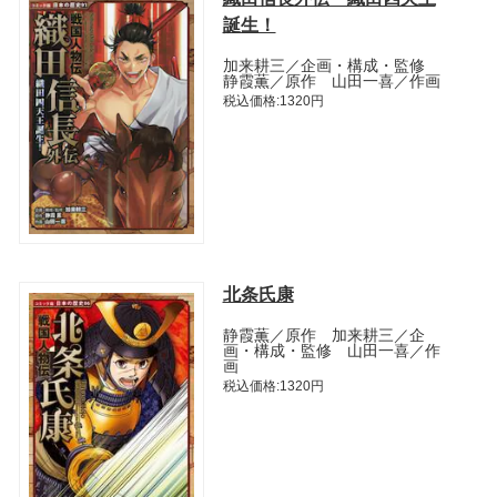
誕生！
加来耕三／企画・構成・監修
静霞薫／原作 山田一喜／作画
税込価格:1320円
北条氏康
静霞薫／原作 加来耕三／企
画・構成・監修 山田一喜／作
画
税込価格:1320円