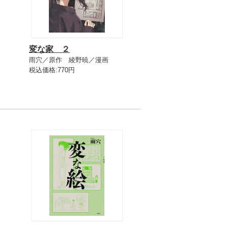
変な家 ２
雨穴／原作 綾野暁／漫画
税込価格:770円