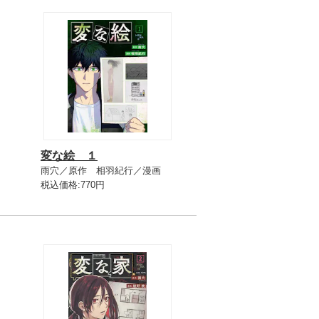
変な絵 １
雨穴／原作 相羽紀行／漫画
税込価格:770円