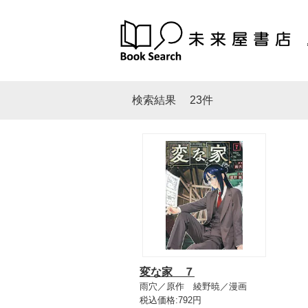
検索結果
23件
変な家 ７
雨穴／原作 綾野暁／漫画
税込価格:792円