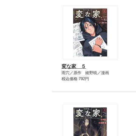
変な家 ５
雨穴／原作 綾野暁／漫画
税込価格:792円