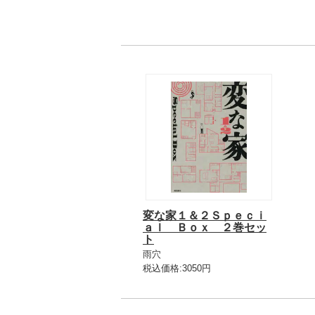
変な家１＆２Ｓｐｅｃｉ
ａｌ Ｂｏｘ ２巻セッ
ト
雨穴
税込価格:3050円