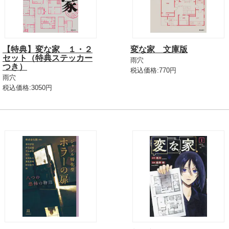
【特典】変な家 １・２
変な家 文庫版
セット（特典ステッカー
雨穴
つき）
税込価格:770円
雨穴
税込価格:3050円