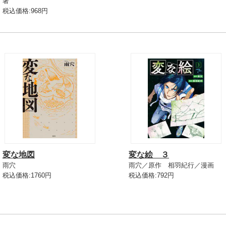
著
税込価格:968円
変な地図
変な絵 ３
雨穴
雨穴／原作 相羽紀行／漫画
税込価格:1760円
税込価格:792円