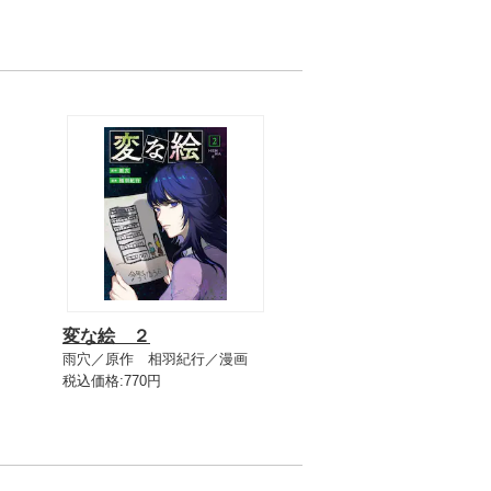
変な絵 ２
雨穴／原作 相羽紀行／漫画
税込価格:770円