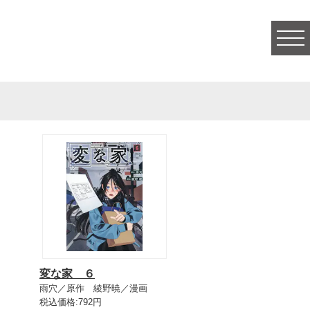
togg
navi
変な家 ６
雨穴／原作 綾野暁／漫画
税込価格:792円