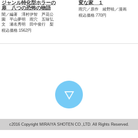
ジャンル特化型ホラーの
変な家 １
扉 八つの恐怖の物語
雨穴／原作 綾野暁／漫画
闇／編著 澤村伊智 芦花公
税込価格:770円
園 平山夢明 雨穴 五味弘
文 瀬名秀明 田中俊行 梨
税込価格:1562円
c2016 Copyright MIRAIYA SHOTEN CO.,LTD. All Rights Reserved.