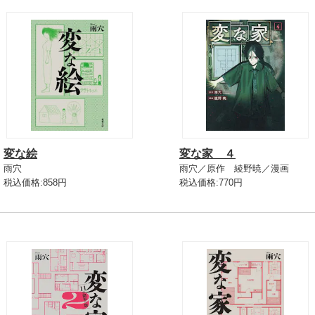
変な絵
変な家 ４
雨穴
雨穴／原作 綾野暁／漫画
税込価格:858円
税込価格:770円