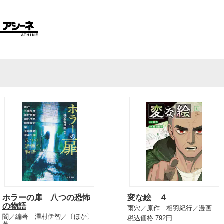
ホラーの扉 八つの恐怖
変な絵 ４
の物語
雨穴／原作 相羽紀行／漫画
闇／編著 澤村伊智／〔ほか〕
税込価格:792円