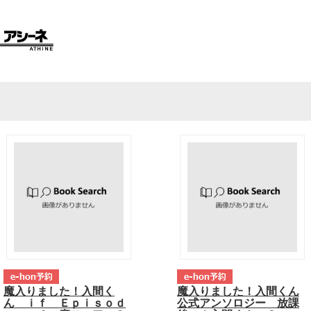
魔入りました！入間く
魔入りました！入間くん
ん ｉｆ Ｅｐｉｓｏｄ
公式アンソロジー 放課