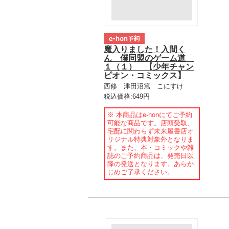
魔入りました！入間く
ん 僕同盟のゲーム道
１（１） 【少年チャン
ピオン・コミックス】
西修 津田沼篤 こにすけ
税込価格:649円
※ 本商品はe-honにてご予約
可能な商品です。店頭受取、
宅配に関わらず未来屋書店オ
リジナル特典対象外となりま
す。また、本・コミックや雑
誌のご予約商品は、発売日以
降の発送となります。あらか
じめご了承ください。