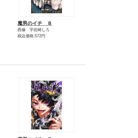
魔男のイチ ８
西修 宇佐崎しろ
税込価格:572円