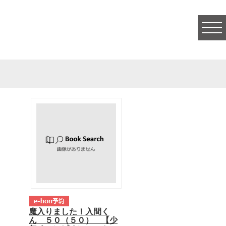
togg
navi
魔入りました！入間く
ん ５０（５０） 【少