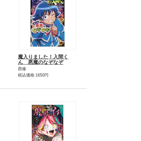
魔入りました！入間く
ん 悪魔のなぞなぞ
西修
税込価格:1650円