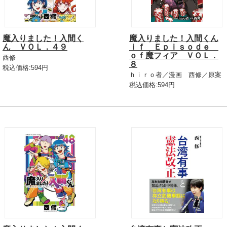
魔入りました！入間く
魔入りました！入間くん
ん ＶＯＬ．４９
ｉｆ Ｅｐｉｓｏｄｅ
ｏｆ魔フィア ＶＯＬ．
西修
８
税込価格:594円
ｈｉｒｏ者／漫画 西修／原案
税込価格:594円