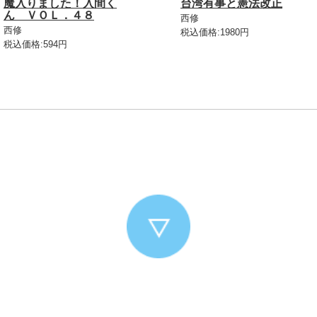
魔入りました！入間く
台湾有事と憲法改正
ん ＶＯＬ．４８
西修
西修
税込価格:1980円
税込価格:594円