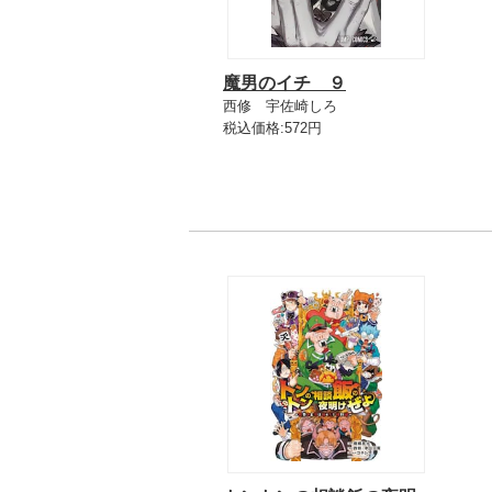
魔男のイチ ９
西修 宇佐崎しろ
税込価格:572円