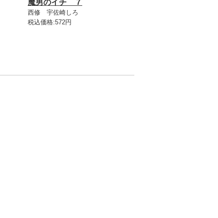
魔男のイチ ７
西修 宇佐崎しろ
税込価格:572円