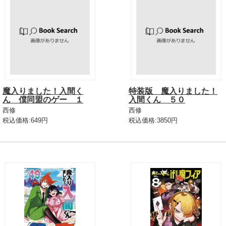
魔入りました！入間く
特装版 魔入りました！
ん 僕同盟のゲー １
入間くん ５０
西修
西修
税込価格:649円
税込価格:3850円