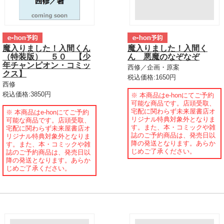
魔入りました！入間くん
魔入りました！入間く
（特装版） ５０ 【少
ん 悪魔のなぞなぞ
年チャンピオン・コミッ
西修／企画・原案
クス】
税込価格:1650円
西修
税込価格:3850円
※ 本商品はe-honにてご予約
可能な商品です。店頭受取、
宅配に関わらず未来屋書店オ
※ 本商品はe-honにてご予約
リジナル特典対象外となりま
可能な商品です。店頭受取、
す。また、本・コミックや雑
宅配に関わらず未来屋書店オ
誌のご予約商品は、発売日以
リジナル特典対象外となりま
降の発送となります。あらか
す。また、本・コミックや雑
じめご了承ください。
誌のご予約商品は、発売日以
降の発送となります。あらか
じめご了承ください。