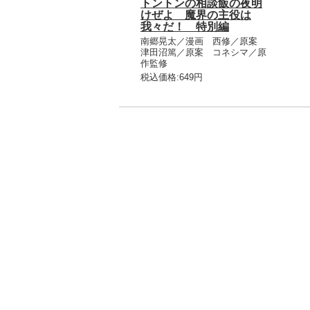
トントンの相談飯の夜明
けぜよ 魔界の主役は
我々だ！ 特別編
南郷晃太／漫画 西修／原案
津田沼篤／原案 コネシマ／原
作監修
税込価格:649円