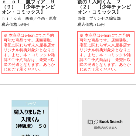
ｅ ｏｆ 魔フィア ９
後の！入間くん ２
（９） 【少年チャンピ
（２） 【少年チャンピ
オン・コミックス】
オン・コミックス】
ｈｉｒｏ者 西修／企画・原案
西修 プリンセス編集部
税込価格:594円
税込価格:715円
※ 本商品はe-honにてご予約
※ 本商品はe-honにてご予約
可能な商品です。店頭受取、
可能な商品です。店頭受取、
宅配に関わらず未来屋書店オ
宅配に関わらず未来屋書店オ
リジナル特典対象外となりま
リジナル特典対象外となりま
す。また、本・コミックや雑
す。また、本・コミックや雑
誌のご予約商品は、発売日以
誌のご予約商品は、発売日以
降の発送となります。あらか
降の発送となります。あらか
じめご了承ください。
じめご了承ください。