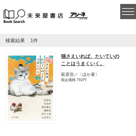
togg
navi
検索結果
1件
猫さえいれば、たいていの
ことはうまくいく。
荻原浩／〔ほか著〕
税込価格:792円