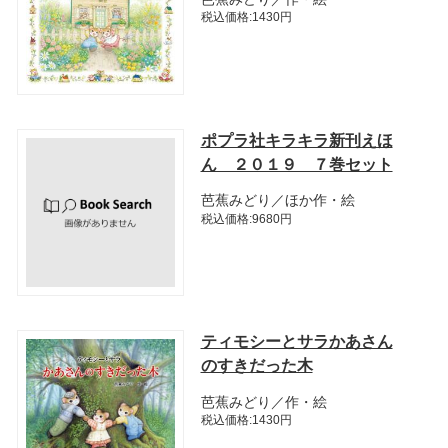
税込価格:1430円
ポプラ社キラキラ新刊えほ
ん ２０１９ ７巻セット
芭蕉みどり／ほか作・絵
税込価格:9680円
ティモシーとサラかあさん
のすきだった木
芭蕉みどり／作・絵
税込価格:1430円