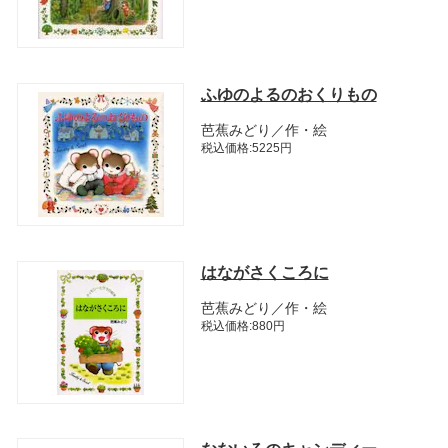
ふゆのよるのおくりもの
芭蕉みどり／作・絵
税込価格:5225円
はながさくころに
芭蕉みどり／作・絵
税込価格:880円