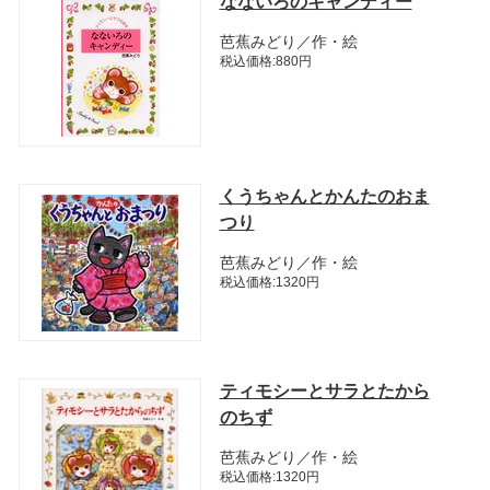
なないろのキャンディー
芭蕉みどり／作・絵
税込価格:880円
くうちゃんとかんたのおま
つり
芭蕉みどり／作・絵
税込価格:1320円
ティモシーとサラとたから
のちず
芭蕉みどり／作・絵
税込価格:1320円