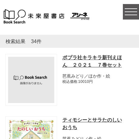
togg
navi
検索結果
34件
ポプラ社キラキラ新刊えほ
ん ２０２１ ７巻セット
芭蕉みどり／ほか作・絵
税込価格:10010円
ティモシーとサラたのしい
おうち
芭蕉みどり／作・絵