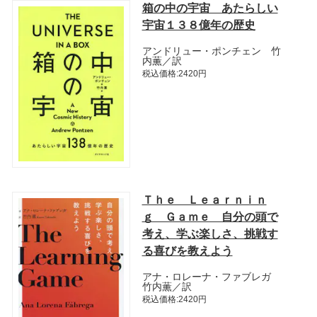
箱の中の宇宙 あたらしい
宇宙１３８億年の歴史
アンドリュー・ポンチェン 竹
内薫／訳
税込価格:2420円
Ｔｈｅ Ｌｅａｒｎｉｎ
ｇ Ｇａｍｅ 自分の頭で
考え、学ぶ楽しさ、挑戦す
る喜びを教えよう
アナ・ロレーナ・ファブレガ
竹内薫／訳
税込価格:2420円