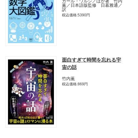
カール・ワルシ／ほか著 竹内
薫／日本語版監修 日暮雅通／
訳
税込価格:5390円
面白すぎて時間を忘れる宇
宙の話
竹内薫
税込価格:869円