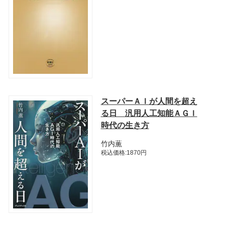
スーパーＡＩが人間を超え
る日 汎用人工知能ＡＧＩ
時代の生き方
竹内薫
税込価格:1870円