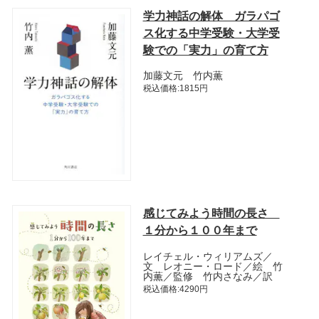
学力神話の解体 ガラパゴ
ス化する中学受験・大学受
験での「実力」の育て方
加藤文元 竹内薫
税込価格:1815円
感じてみよう時間の長さ
１分から１００年まで
レイチェル・ウィリアムズ／
文 レオニー・ロード／絵 竹
内薫／監修 竹内さなみ／訳
税込価格:4290円