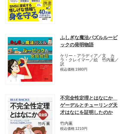
ふしぎな魔法パズルルービ
ックの発明物語
ケリー・アラディア／文 カ
ラ・クレイマー／絵 竹内薫／
訳
税込価格:1980円
不完全性定理とはなにか
ゲーデルとチューリング天
才はなにを証明したのか
竹内薫
税込価格:1210円