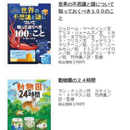
世界の不思議と謎について
知っておくべき１００のこ
と
ジェローム・マーティン／文
アリス・ジェームズ／文 ミカ
エラ・タプセル／文 アレック
ス・フリス／文 フェデリコ・
マリアーニ／絵 ショウ・ニー
ルセン／絵 ドミニク・バイロ
ン／絵 ジェラルディン・サイ
／絵 竹内薫／訳・監修
税込価格:1760円
動物園の２４時間
ラン・クック／作 ステイシ
ー・トーマス／絵 竹内薫／
訳・監修
税込価格:1760円