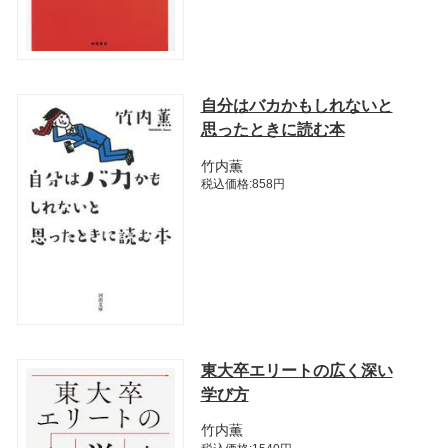
自分はバカかもしれないと
思ったときに読む本
竹内薫
税込価格:858円
東大卒エリートの広く深い
学び方
竹内薫