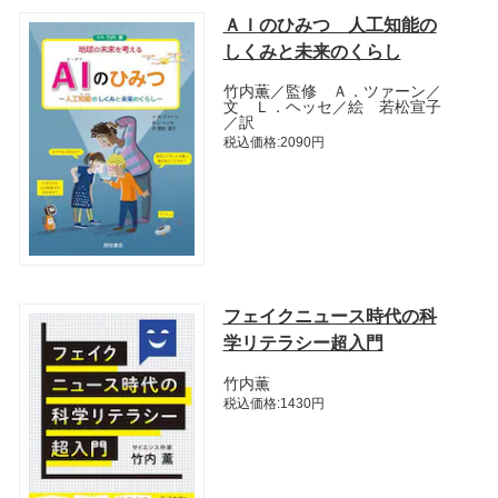
ＡＩのひみつ 人工知能の
しくみと未来のくらし
竹内薫／監修 Ａ．ツァーン／
文 Ｌ．ヘッセ／絵 若松宣子
／訳
税込価格:2090円
フェイクニュース時代の科
学リテラシー超入門
竹内薫
税込価格:1430円