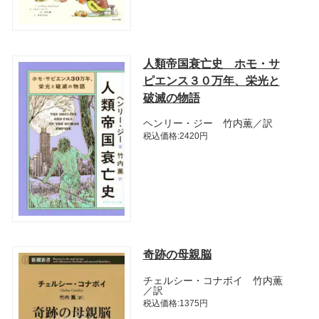
人類帝国衰亡史 ホモ・サ
ピエンス３０万年、栄光と
破滅の物語
ヘンリー・ジー 竹内薫／訳
税込価格:2420円
奇跡の母親脳
チェルシー・コナボイ 竹内薫
／訳
税込価格:1375円