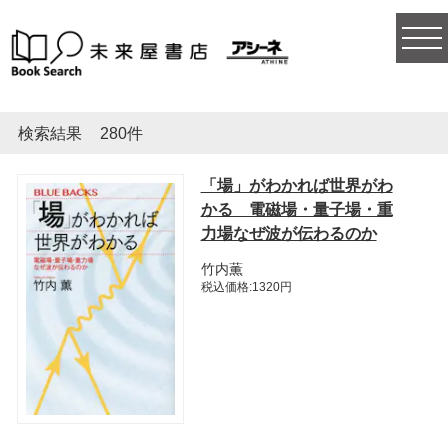
togg
navi
検索結果
280件
「場」がわかれば世界がわ
かる 電磁場・量子場・重
力場なぜ波が伝わるのか
竹内薫
税込価格:1320円