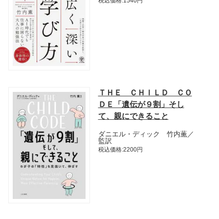
税込価格:1540円
ＴＨＥ ＣＨＩＬＤ ＣＯ
ＤＥ「遺伝が９割」そし
て、親にできること
ダニエル・ディック 竹内薫／
監訳
税込価格:2200円