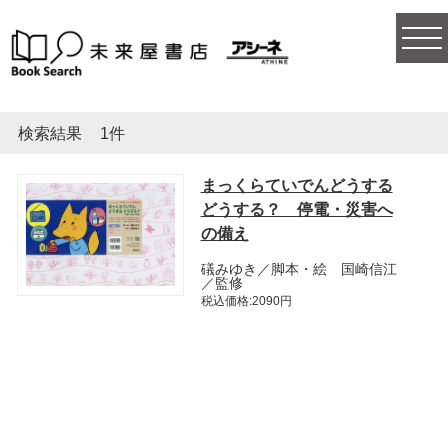
togg
navi
検索結果
1件
まっくらていでんどうする
どうする？ 停電・災害へ
の備え
礒みゆき／脚本・絵 国崎信江
／監修
税込価格:2090円