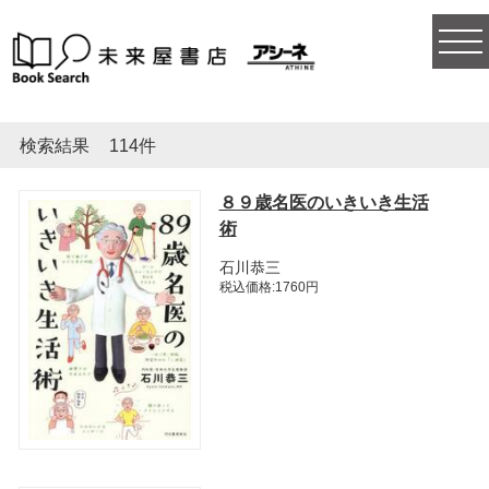
togg
navi
検索結果
114件
８９歳名医のいきいき生活
術
石川恭三
税込価格:1760円