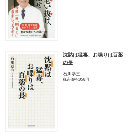
沈黙は猛毒、お喋りは百薬
の長
石川恭三
税込価格:858円