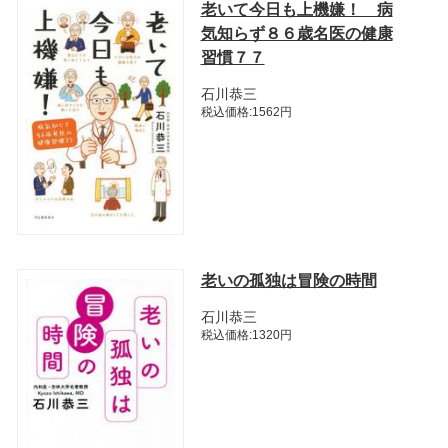
老いて今日も上機嫌！ 病
気知らず８６歳名医の健康
習慣７７
石川恭三
税込価格:1562円
老いの孤独は冒険の時間
石川恭三
税込価格:1320円