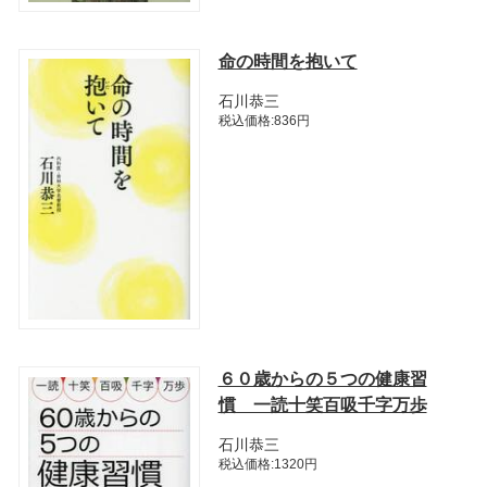
命の時間を抱いて
石川恭三
税込価格:836円
６０歳からの５つの健康習
慣 一読十笑百吸千字万歩
石川恭三
税込価格:1320円