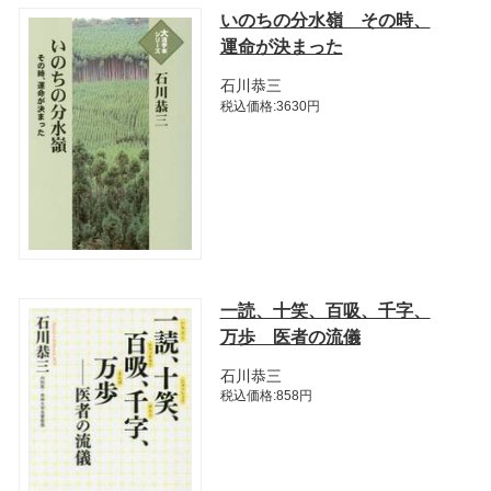
いのちの分水嶺 その時、
運命が決まった
石川恭三
税込価格:3630円
一読、十笑、百吸、千字、
万歩 医者の流儀
石川恭三
税込価格:858円