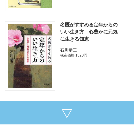
名医がすすめる定年からの
いい生き方 心豊かに元気
に生きる知恵
石川恭三
税込価格:1320円