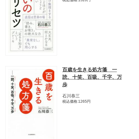
百歳を生きる処方箋 一
読、十笑、百吸、千字、万
歩
石川恭三
税込価格:1265円