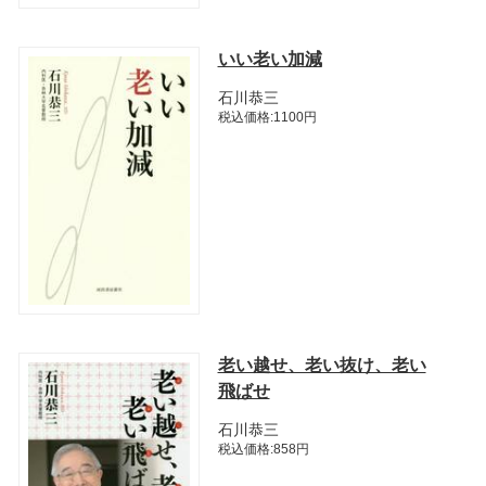
いい老い加減
石川恭三
税込価格:1100円
老い越せ、老い抜け、老い
飛ばせ
石川恭三
税込価格:858円