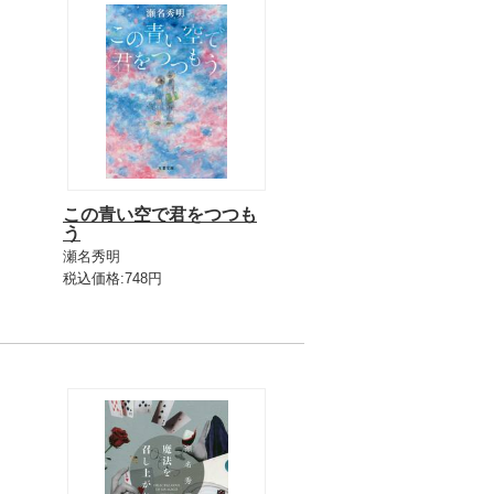
この青い空で君をつつも
う
瀬名秀明
税込価格:748円