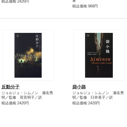
著
税込価格:2420円
税込価格:968円
反動分子
袋小路
ジョルジュ・シムノン 瀬名秀
ジョルジュ・シムノン 瀬名秀
明／監修 荷見明子／訳
明／監修 臼井美子／訳
税込価格:2420円
税込価格:2420円