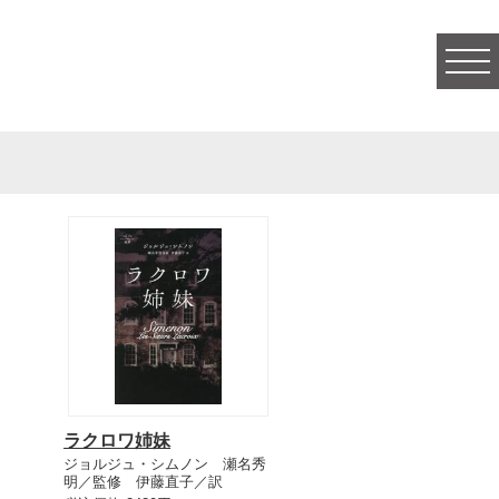
togg
navi
ラクロワ姉妹
ジョルジュ・シムノン 瀬名秀
明／監修 伊藤直子／訳