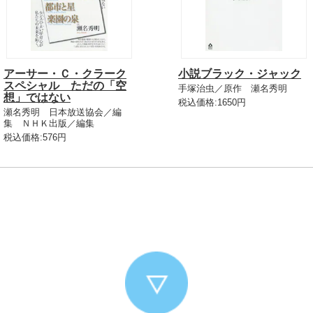
アーサー・Ｃ・クラーク
小説ブラック・ジャック
スペシャル ただの「空
手塚治虫／原作 瀬名秀明
想」ではない
税込価格:1650円
瀬名秀明 日本放送協会／編
集 ＮＨＫ出版／編集
税込価格:576円