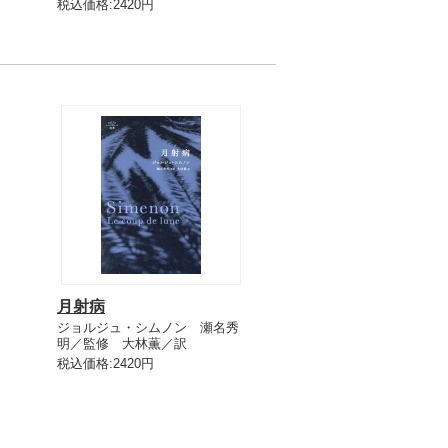
税込価格:2420円
月射病
ジョルジュ・シムノン 瀬名秀
明／監修 大林薫／訳
税込価格:2420円