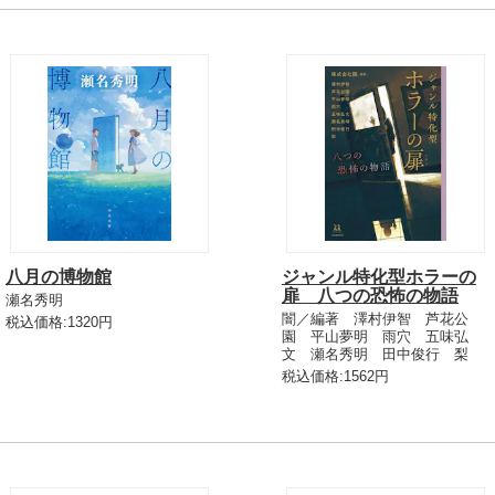
八月の博物館
ジャンル特化型ホラーの
扉 八つの恐怖の物語
瀬名秀明
闇／編著 澤村伊智 芦花公
税込価格:1320円
園 平山夢明 雨穴 五味弘
文 瀬名秀明 田中俊行 梨
税込価格:1562円