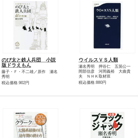
のび太と鉄人兵団 小説
ウイルスＶＳ人類
版ドラえもん
瀬名秀明 押谷仁 五箇公一
岡部信彦 河岡義裕 大曲貴
藤子・Ｆ・不二雄／原作 瀬名
夫 ＮＨＫ取材班
秀明
税込価格:880円
税込価格:902円