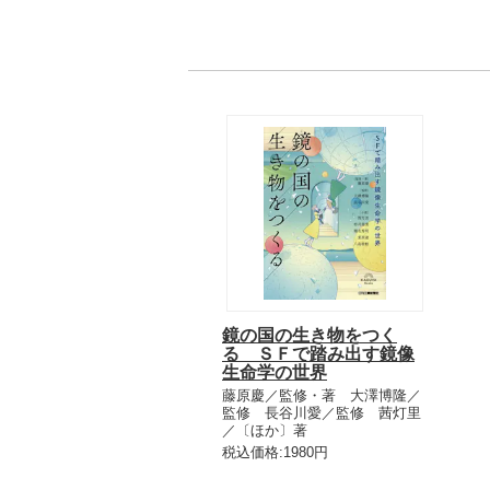
鏡の国の生き物をつく
る ＳＦで踏み出す鏡像
生命学の世界
藤原慶／監修・著 大澤博隆／
監修 長谷川愛／監修 茜灯里
／〔ほか〕著
税込価格:1980円