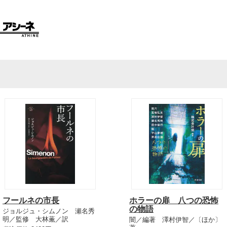
フールネの市長
ホラーの扉 八つの恐怖
の物語
ジョルジュ・シムノン 瀬名秀
明／監修 大林薫／訳
闇／編著 澤村伊智／〔ほか〕