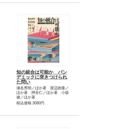
知の統合は可能か パン
デミックに突きつけられ
た問い
瀬名秀明／ほか著 渡辺政隆／
ほか著 押谷仁／ほか著 小坂
健／ほか著
税込価格:3080円