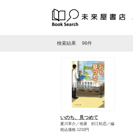
検索結果
96件
いのち、見つめて
夏川草介／他著 杉江松恋／編
税込価格:1210円