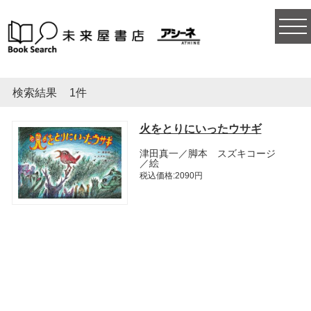
togg
navi
検索結果
1件
火をとりにいったウサギ
津田真一／脚本 スズキコージ
／絵
税込価格:2090円