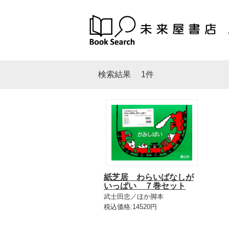
検索結果
1件
紙芝居 わらいばなしが
いっぱい ７巻セット
武士田忠／ほか脚本
税込価格:14520円