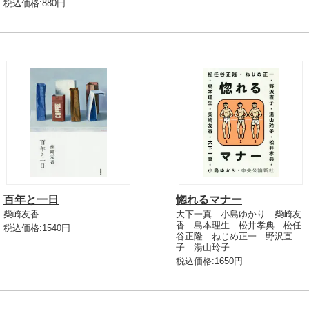
税込価格:880円
百年と一日
惚れるマナー
柴崎友香
大下一真 小島ゆかり 柴崎友
香 島本理生 松井孝典 松任
税込価格:1540円
谷正隆 ねじめ正一 野沢直
子 湯山玲子
税込価格:1650円