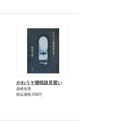
かわうそ堀怪談見習い
柴崎友香
税込価格:836円