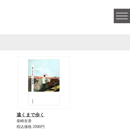
togg
navi
遠くまで歩く
柴崎友香
税込価格:2090円