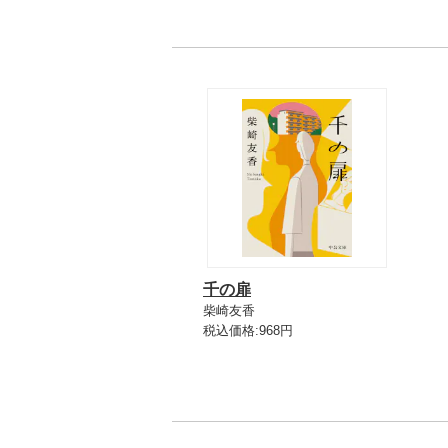
千の扉
柴崎友香
税込価格:968円