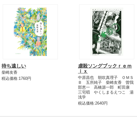
待ち遠しい
虐殺ソングブックｒｅｍ
ｉｘ
柴崎友香
中原昌也 朝吹真理子 ＯＭＳ
税込価格:1760円
Ｂ 五所純子 柴崎友香 曽我
部恵一 高橋源一郎 町田康
三宅唱 やくしまるえつこ 湯
浅学
税込価格:2640円