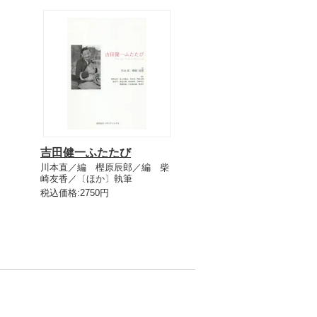
吉田健一ふたたび
川本直／編 樫原辰郎／編 柴
崎友香／〔ほか〕執筆
税込価格:2750円