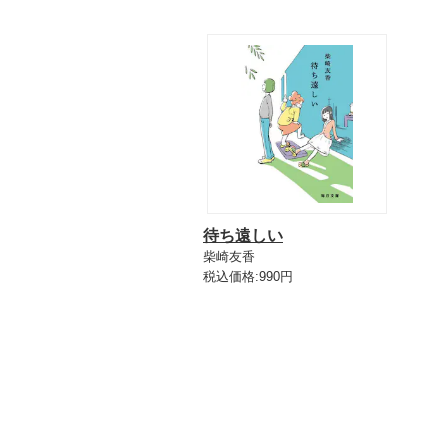
待ち遠しい
柴崎友香
税込価格:990円