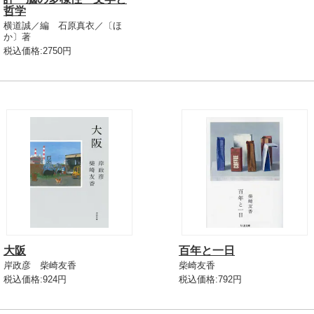
哲学
横道誠／編 石原真衣／〔ほ
か〕著
税込価格:2750円
大阪
百年と一日
岸政彦 柴崎友香
柴崎友香
税込価格:924円
税込価格:792円