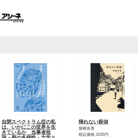
自閉スペクトラム症の私
帰れない探偵
は、いかにこの世界を生
柴崎友香
きているか 当事者批
税込価格:2035円
評・脳の多様性・文学と