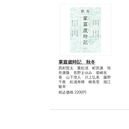
掌篇歳時記 秋冬
西村賢太 重松清 町田康 筒
井康隆 長野まゆみ 柴崎友
香 山下澄人 川上弘美 藤野
千夜 松浦寿輝 柳美里 堀江
敏幸
税込価格:2200円