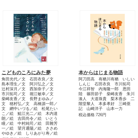
こどものころにみた夢
本からはじまる物語
角田光代／文 石田衣良／文
阿刀田高 有栖川有栖 いしい
島本理生／文 阿川弘之／文
しんじ 石田衣良 市川拓司
辻村深月／文 西加奈子／文
今江祥智 内海隆一郎 恩田
市川拓司／文 堀江敏幸／文
陸 篠田節子 柴崎友香 朱川
柴崎友香／文 長野まゆみ／
湊人 大道珠貴 梨木香歩 二
文 穂村弘／文 高橋源一郎／
階堂黎人 本多孝好 三崎亜
文 網中いづる／絵 松尾たい
記 山崎洋子 山本一力
こ／絵 鯰江光二／絵 木内達
税込価格:726円
朗／絵 吉田尚令／絵 いとう
瞳／絵 中村純司／絵 田雜芳
一／絵 望月通陽／絵 ささめ
やゆき／絵 しりあがり寿／絵