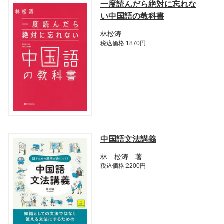
一度読んだら絶対に忘れな
い中国語の教科書
林松涛
税込価格:1870円
中国語文法講義
林 松涛 著
税込価格:2200円