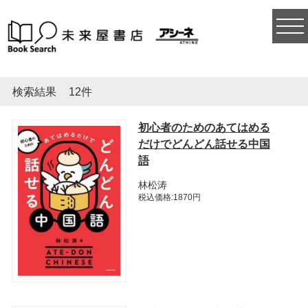
togg
navi
検索結果
12件
初心者のためのあてはめる
だけでどんどん話せる中国
語
林松涛
税込価格:1870円