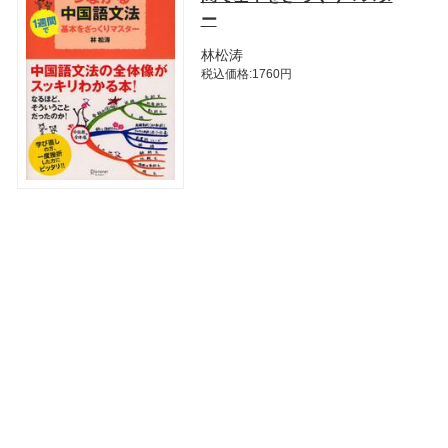
ー
林松涛
税込価格:1760円