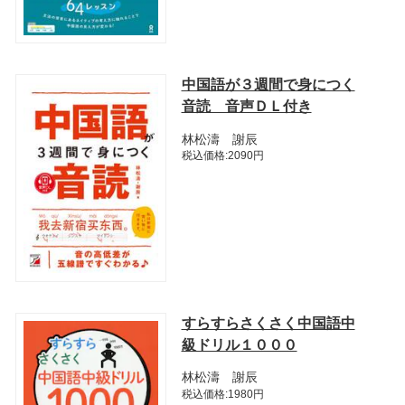
中国語が３週間で身につく
音読 音声ＤＬ付き
林松濤 謝辰
税込価格:2090円
すらすらさくさく中国語中
級ドリル１０００
林松濤 謝辰
税込価格:1980円