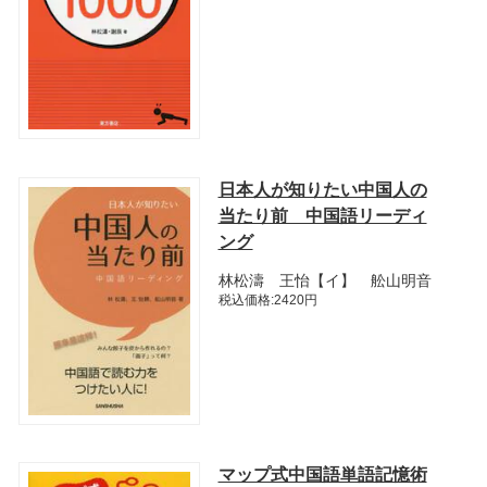
日本人が知りたい中国人の
当たり前 中国語リーディ
ング
林松濤 王怡【イ】 舩山明音
税込価格:2420円
マップ式中国語単語記憶術