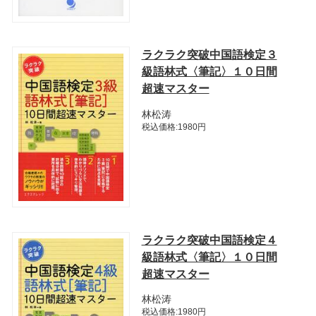
ラクラク突破中国語検定３
級語林式〈筆記〉１０日間
超速マスター
林松涛
税込価格:1980円
ラクラク突破中国語検定４
級語林式〈筆記〉１０日間
超速マスター
林松涛
税込価格:1980円