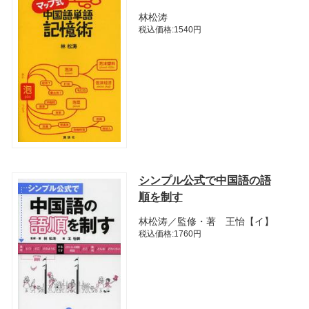
林松涛
税込価格:1540円
シンプル公式で中国語の語
順を制す
林松涛／監修・著 王怡【イ】
税込価格:1760円