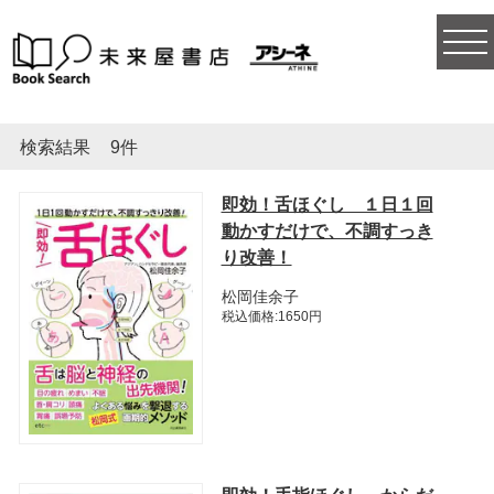
togg
navi
検索結果
9件
即効！舌ほぐし １日１回
動かすだけで、不調すっき
り改善！
松岡佳余子
税込価格:1650円