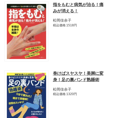
指をもむと病気が治る！痛
みが消える！
松岡佳余子
税込価格:1518円
巻けばスヤスヤ！美脚に変
身！足の裏バンド熟睡術
松岡佳余子
税込価格:1320円