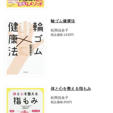
輪ゴム健康法
松岡佳余子
税込価格:1430円
体と心を整える指もみ
松岡佳余子
税込価格:858円