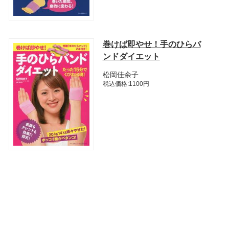
巻けば即やせ！手のひらバ
ンドダイエット
松岡佳余子
税込価格:1100円