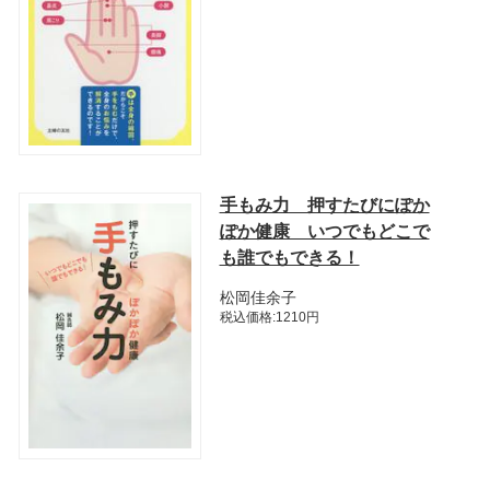
手もみ力 押すたびにぽか
ぽか健康 いつでもどこで
も誰でもできる！
松岡佳余子
税込価格:1210円