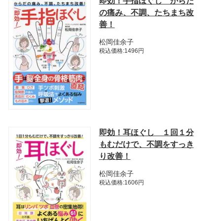
即効！手指ほぐし からだ
の痛み、不調、たちまち改
善！
松岡佳余子
税込価格:1496円
即効！耳ほぐし １回１分
もむだけで、不調をすっき
り改善！
松岡佳余子
税込価格:1606円