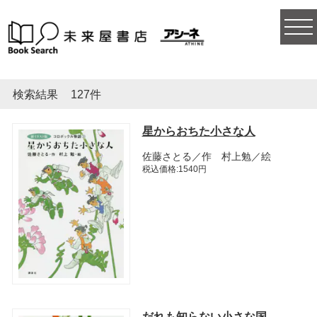
togg
navi
検索結果
127件
星からおちた小さな人
佐藤さとる／作 村上勉／絵
税込価格:1540円
だれも知らない小さな国