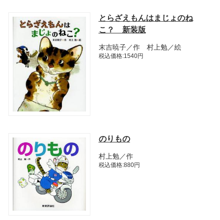
とらざえもんはまじょのね
こ？ 新装版
末吉暁子／作 村上勉／絵
税込価格:1540円
のりもの
村上勉／作
税込価格:880円