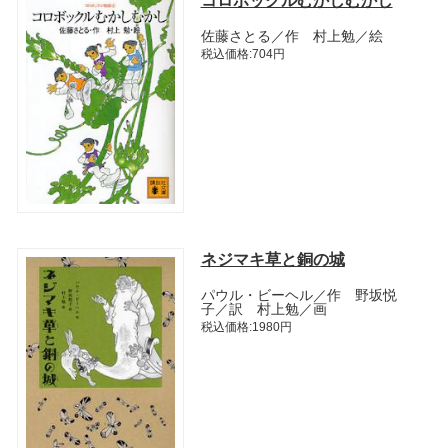
コロボックルむかしむかし
佐藤さとる／作 村上勉／絵
税込価格:704円
ネジマキ草と銅の城
パウル・ビーヘル／作 野坂悦
子／訳 村上勉／画
税込価格:1980円