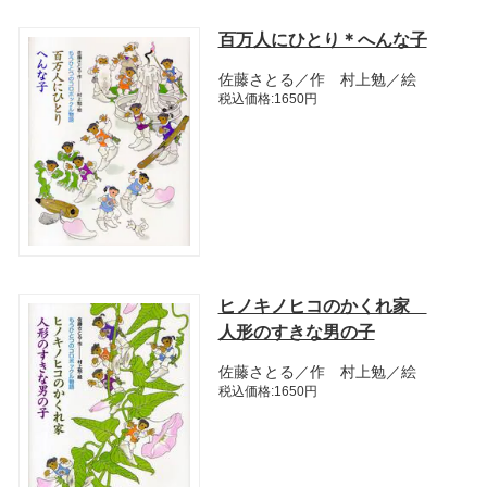
百万人にひとり＊へんな子
佐藤さとる／作 村上勉／絵
税込価格:1650円
ヒノキノヒコのかくれ家
人形のすきな男の子
佐藤さとる／作 村上勉／絵
税込価格:1650円