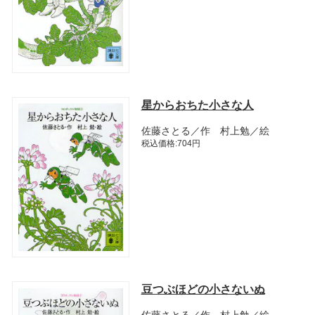
星からおちた小さな人
佐藤さとる／作 村上勉／絵
税込価格:704円
豆つぶほどの小さないぬ
佐藤さとる／作 村上勉／絵