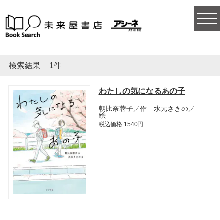
togg
navi
検索結果
1件
わたしの気になるあの子
朝比奈蓉子／作 水元さきの／
絵
税込価格:1540円