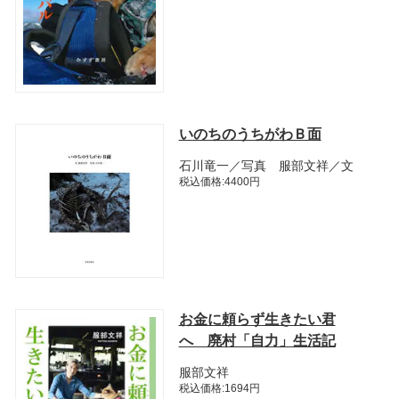
いのちのうちがわＢ面
石川竜一／写真 服部文祥／文
税込価格:4400円
お金に頼らず生きたい君
へ 廃村「自力」生活記
服部文祥
税込価格:1694円