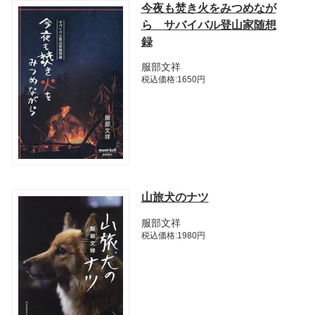
今夜も焚き火をみつめなが
ら サバイバル登山家随想
録
服部文祥
税込価格:1650円
山旅犬のナツ
服部文祥
税込価格:1980円