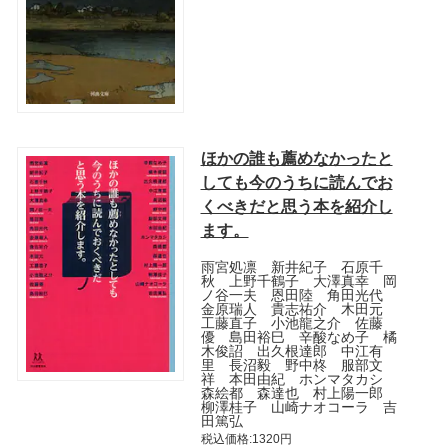
ほかの誰も薦めなかったと
しても今のうちに読んでお
くべきだと思う本を紹介し
ます。
雨宮処凛 新井紀子 石原千
秋 上野千鶴子 大澤真幸 岡
ノ谷一夫 恩田陸 角田光代
金原瑞人 貴志祐介 木田元
工藤直子 小池龍之介 佐藤
優 島田裕巳 辛酸なめ子 橘
木俊詔 出久根達郎 中江有
里 長沼毅 野中柊 服部文
祥 本田由紀 ホンマタカシ
森絵都 森達也 村上陽一郎
柳澤桂子 山崎ナオコーラ 吉
田篤弘
税込価格:1320円