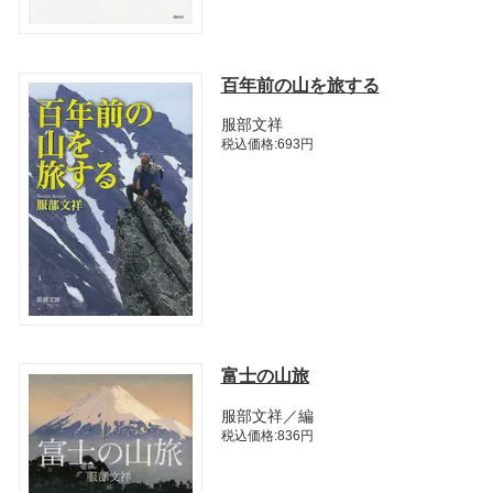
百年前の山を旅する
服部文祥
税込価格:693円
富士の山旅
服部文祥／編
税込価格:836円