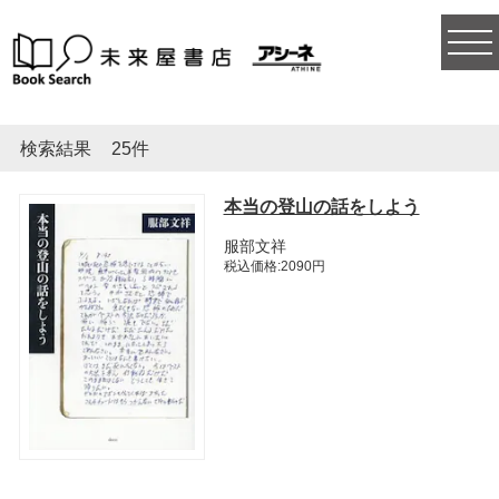
togg
navi
検索結果
25件
本当の登山の話をしよう
服部文祥
税込価格:2090円