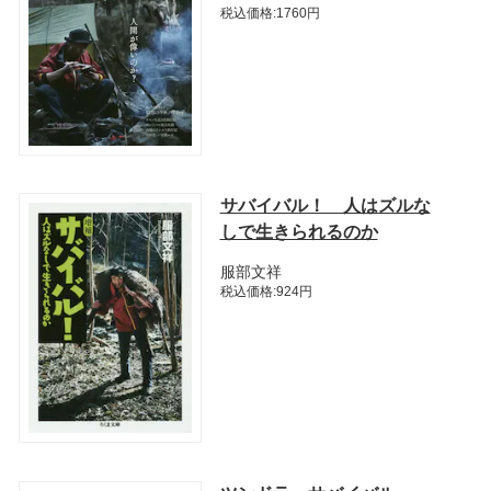
税込価格:1760円
サバイバル！ 人はズルな
しで生きられるのか
服部文祥
税込価格:924円