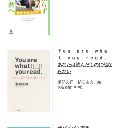
Ｙｏｕ ａｒｅ ｗｈａ
ｔ ｙｏｕ ｒｅａｄ．
あなたは読んだものに他な
らない
服部文祥 杉江由次／編
税込価格:1870円