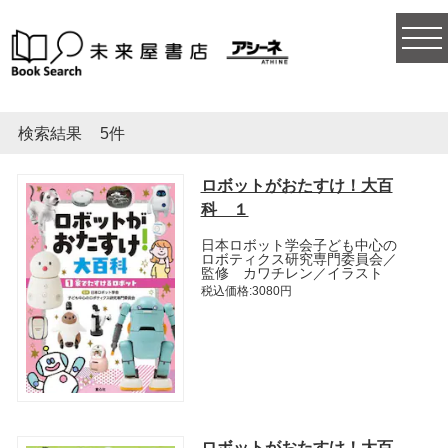
togg
navi
検索結果
5件
ロボットがおたすけ！大百
科 １
日本ロボット学会子ども中心の
ロボティクス研究専門委員会／
監修 カワチレン／イラスト
税込価格:3080円
ロボットがおたすけ！大百