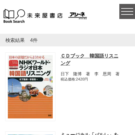
togg
navi
検索結果
4件
ＣＤブック 韓国語リスニ
ング
日下 隆博 著 李 恩周 著
税込価格:2420円
ミュージカル「パルレ」を