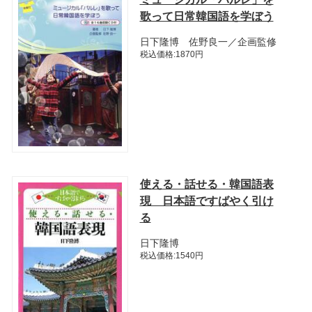
歌って日常韓国語を学ぼう
日下隆博 佐野良一／企画監修
税込価格:1870円
使える・話せる・韓国語表
現 日本語ですばやく引け
る
日下隆博
税込価格:1540円